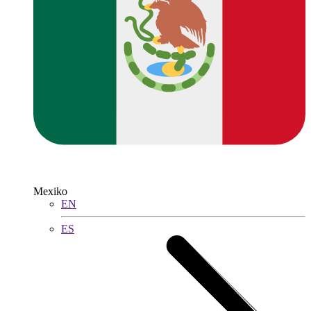
Mexiko
EN
ES