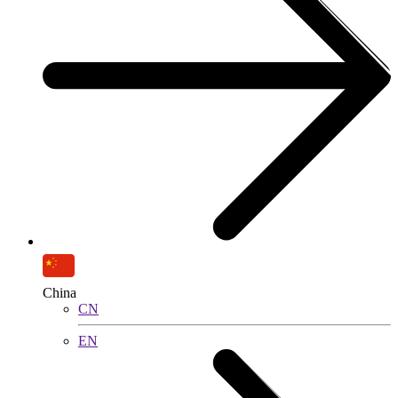
China
CN
EN